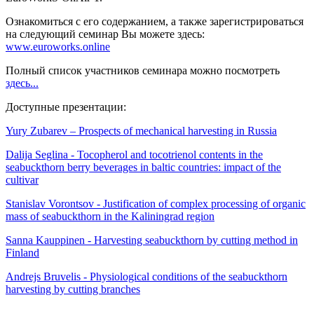
Ознакомиться с его содержанием, а также зарегистрироваться
на следующий семинар Вы можете здесь:
www.euroworks.online
Полный список участников семинара можно посмотреть
здесь...
Доступные презентации:
Yury Zubarev
– Prospects of mechanical harvesting in Russia
Dalija Seglina
- Tocopherol and tocotrienol contents in the
seabuckthorn berry beverages in baltic countries: impact of the
cultivar
Stanislav Vorontsov
- Justification of complex processing of organic
mass of seabuckthorn in the Kaliningrad region
Sanna Kauppinen
- Harvesting seabuckthorn by cutting method in
Finland
Andrejs Bruvelis
- Physiological conditions of the seabuckthorn
harvesting by cutting branches