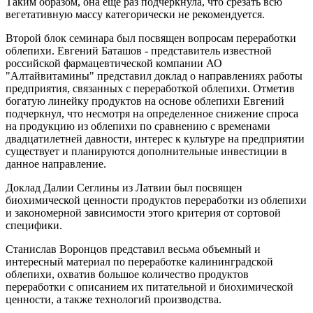
Таким образом, она еще раз подчеркнула, что срезать всю
вегетативную массу категорически не рекомендуется.
Второй блок семинара был посвящен вопросам переработки
облепихи. Евгений Баташов - представитель известной
российской фармацевтической компании АО
"Алтайвитамины" представил доклад о направлениях работы
предприятия, связанных с переработкой облепихи. Отметив
богатую линейку продуктов на основе облепихи Евгений
подчеркнул, что несмотря на определенное снижение спроса
на продукцию из облепихи по сравнению с временами
двадцатилетней давности, интерес к культуре на предприятии
существует и планируются дополнительные инвестиции в
данное направление.
Доклад Далии Сеглины из Латвии был посвящен
биохимической ценности продуктов переработки из облепихи
и закономерной зависимости этого критерия от сортовой
специфики.
Станислав Воронцов представил весьма объемный и
интересный материал по переработке калининградской
облепихи, охватив большое количество продуктов
переработки с описанием их питательной и биохимической
ценности, а также технологий производства.