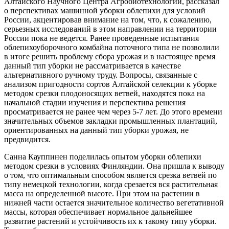
Алтайского Научного Центра Агробиотехнологий, рассказал
о перспективах машинной уборки облепихи для условий
России, акцентировав внимание на том, что, к сожалению,
серьезных исследований в этом направлении на территории
России пока не ведется. Ранее проведенные испытания
облепихоуборочного комбайна поточного типа не позволили
в итоге решить проблему сбора урожая и в настоящее время
данный тип уборки не рассматривается в качестве
альтернативного ручному труду. Вопросы, связанные с
анализом пригодности сортов Алтайской селекции к уборке
методом срезки плодоносящих ветвей, находятся пока на
начальной стадии изучения и перспектива решения
просматривается не ранее чем через 5-7 лет. До этого времени
значительных объемов закладки промышленных плантаций,
ориентированных на данный тип уборки урожая, не
предвидится.
Санна Кауппинен поделилась опытом уборки облепихи
методом срезки в условиях Финляндии. Она пришла к выводу
о том, что оптимальным способом является срезка ветвей по
типу немецкой технологии, когда срезается вся растительная
масса на определенной высоте. При этом на растении в
нижней части остается значительное количество вегетативной
массы, которая обеспечивает нормальное дальнейшее
развитие растений и устойчивость их к такому типу уборки.