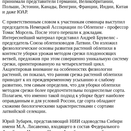
принимали представители Германии, Великобритании,
Польши, Эстонии, Канады, Венгрии, Франции, Индии, Китая
и даже ЮАР.
С приветственным словом к участникам семинара выступил
председатель Немецкой Ассоциации по Облепихе - профессор
Томас Морсель. После этого перешли к докладам.
Интереснейший материал представил Андрей Брувелис -
председатель Союза облепиховодов Латвии. Он изложил
физиологические основы развития растений облепихи в
контексте уборки урожая методом срезки плодоносящих
ветвей, предложив при этом совершенно уникальную систему
срезки, ориентированную на четырехлетний цикл.
Акцентировав внимание на особенностях физиологии
растений, он показал, что ранняя срезка растений облепихи
приводит к их преждевременному усыханию и слабому
развитию, тем самым определив, что для уборки облепихи
методом срезки более предпочтительны позднеспелые сорта.
Полагаем, что именно такой подход к уборке будет наиболее
оправданным и для условий России, где сорта обладают
схожими биологическими характеристиками с сортами
латвийской селекции.
Юрий Зубарев, представляющий НИИ садоводства Сибири
имени М.А. Лисавенко, входящего в состав Федерального