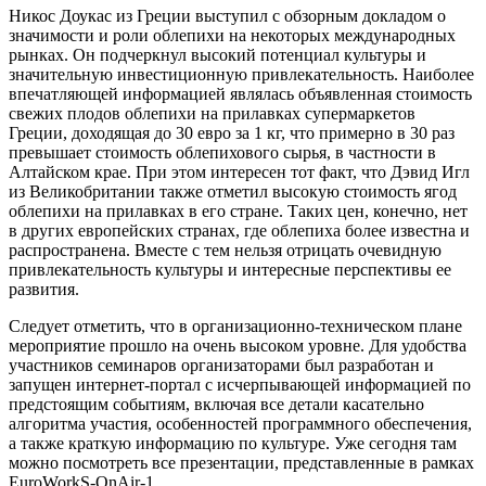
Никос Доукас из Греции выступил с обзорным докладом о
значимости и роли облепихи на некоторых международных
рынках. Он подчеркнул высокий потенциал культуры и
значительную инвестиционную привлекательность. Наиболее
впечатляющей информацией являлась объявленная стоимость
свежих плодов облепихи на прилавках супермаркетов
Греции, доходящая до 30 евро за 1 кг, что примерно в 30 раз
превышает стоимость облепихового сырья, в частности в
Алтайском крае. При этом интересен тот факт, что Дэвид Игл
из Великобритании также отметил высокую стоимость ягод
облепихи на прилавках в его стране. Таких цен, конечно, нет
в других европейских странах, где облепиха более известна и
распространена. Вместе с тем нельзя отрицать очевидную
привлекательность культуры и интересные перспективы ее
развития.
Следует отметить, что в организационно-техническом плане
мероприятие прошло на очень высоком уровне. Для удобства
участников семинаров организаторами был разработан и
запущен интернет-портал с исчерпывающей информацией по
предстоящим событиям, включая все детали касательно
алгоритма участия, особенностей программного обеспечения,
а также краткую информацию по культуре. Уже сегодня там
можно посмотреть все презентации, представленные в рамках
EuroWorkS-OnAir-1.